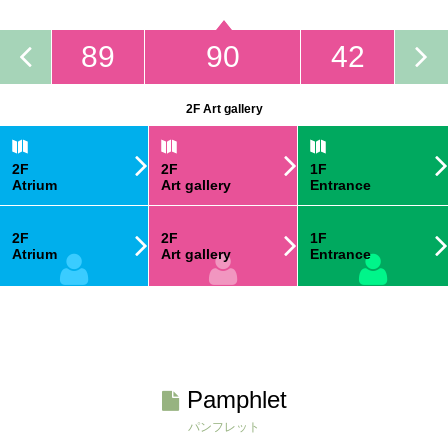
89
90
42
2F Art gallery
2F
2F
1F
Atrium
Art gallery
Entrance
2F
2F
1F
Atrium
Art gallery
Entrance
Pamphlet
パンフレット