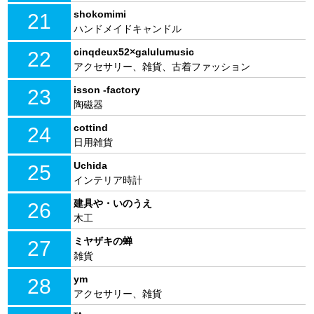
shokomimi
21
ハンドメイドキャンドル
cinqdeux52×galulumusic
22
アクセサリー、雑貨、古着ファッション
isson -factory
23
陶磁器
cottind
24
日用雑貨
Uchida
25
インテリア時計
建具や・いのうえ
26
木工
ミヤザキの蝉
27
雑貨
ym
28
アクセサリー、雑貨