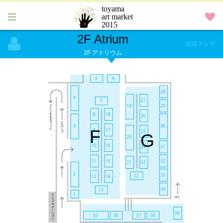
toyama
art market
2015
2F Atrium
会場マップ
2F アトリウム
F
G