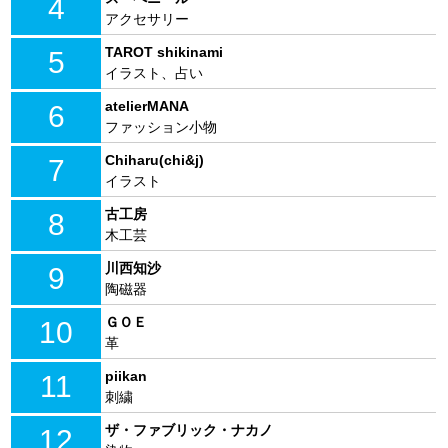
4
アクセサリー
TAROT shikinami
5
イラスト、占い
atelierMANA
6
ファッション小物
Chiharu(chi&j)
7
イラスト
古工房
8
木工芸
川西知沙
9
陶磁器
ＧＯＥ
10
革
piikan
11
刺繍
ザ・ファブリック・ナカノ
12