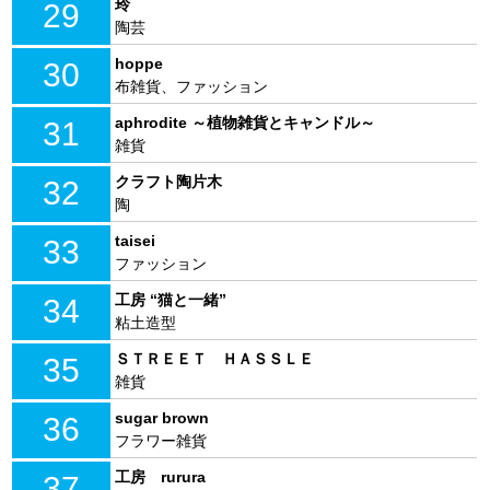
玲
29
陶芸
hoppe
30
布雑貨、ファッション
aphrodite ～植物雑貨とキャンドル～
31
雑貨
クラフト陶片木
32
陶
taisei
33
ファッション
工房 “猫と一緒”
34
粘土造型
ＳＴＲＥＥＴ ＨＡＳＳＬＥ
35
雑貨
sugar brown
36
フラワー雑貨
工房 rurura
37