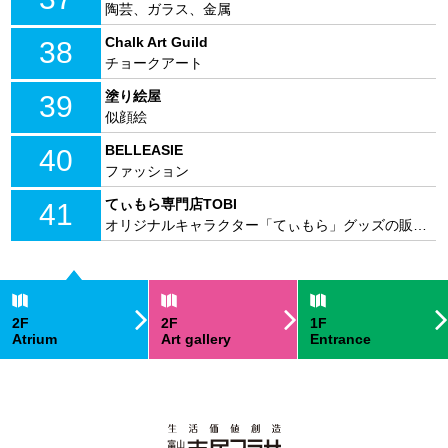
陶芸、ガラス、金属
Chalk Art Guild
38
チョークアート
塗り絵屋
39
似顔絵
BELLEASIE
40
ファッション
てぃもら専門店TOBI
41
オリジナルキャラクター「てぃもら」グッズの販売 雑貨、洋服、アクセサリー
2F
2F
1F
Atrium
Art gallery
Entrance