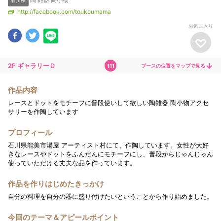
石川県
http://facebook.com/toukoumama
過去の様子
ARCHIVES
お気に入り
公式パンフレット
PAMPHLET
2F ギャラリーＤ
arrow_downward
ブースの位置をマップで見る
111
お気に入り
FAVORITE
作品内容
出展者をさがす
SEARCH
レースとドットをモチーフに普段使いして欲しい陶雑器 陶小物アクセ
サリーを作陶しています
プロフィール
石川県能美市湯屋 アーティスト村にて、作陶しています。女性が大好
きなレースやドットをふんだんにモチーフにし、普段からじゃんじゃん
使っていただける丈夫な品を作っています。
作品を作りはじめたきっかけ
自分の料理を自分の器に盛り付けたいということから作り始めました。
今回のテーマ＆アピールポイント