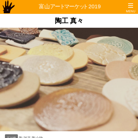
陶工 真々
トップページ
TOP
開催概要
ABOUT
フロアガイド／市民プラザ
FLOOR GUIDE
出展者紹介
EXHIBITOR
ブースマップ
BOOTH MAP
交通アクセス
ACCESS
陶 雑器 陶小物