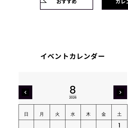
おすすめ
カレ
イベントカレンダー
8
2026
日
月
火
水
木
金
土
1