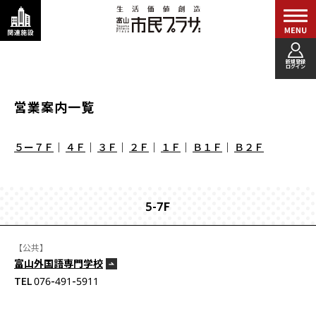
新規登録
ログイン
営業案内一覧
５ー７Ｆ
｜
４Ｆ
｜
３Ｆ
｜
２Ｆ
｜
１Ｆ
｜
Ｂ１Ｆ
｜
Ｂ２Ｆ
5-7F
【公共】
富山外国語専門学校
TEL 076-491-5911