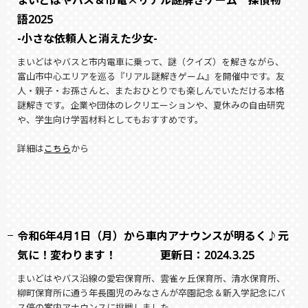
語2025
-小さな依頼人と消えた少女-
まいどはやバスと市内電車に乗って、謎（クイズ）を解きながら、
富山市中心エリアを巡る『リアル謎解きゲーム』を開催中です。友
人・親子・お孫さんと、またおひとりでも楽しんでいただける本格
謎解きです。企業や団体のレクリエーションや、夏休みの自由研究
や、学生向け学習材料としてもおすすめです。
詳細は
こちら
から
令和6年4月1日（月）から車内アナウンスが明るく♪元
気に！変わります！
更新日：2024.3.25
まいどはやバス沿線の愛宕保育所、雲雀ヶ丘保育所、清水保育所、
柳町保育所に通う年長園児のみなさんが卒園記念＆新入学記念にバ
ス停の案内アナウンスに挑戦しました。