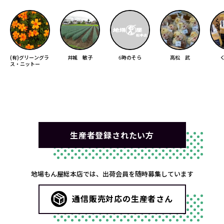
(有)グリーングラ
井城 敏子
6時のそら
高松 武
ス・ニットー
生産者登録されたい方
地場もん屋総本店では、出荷会員を随時募集しています
通信販売対応の生産者さん