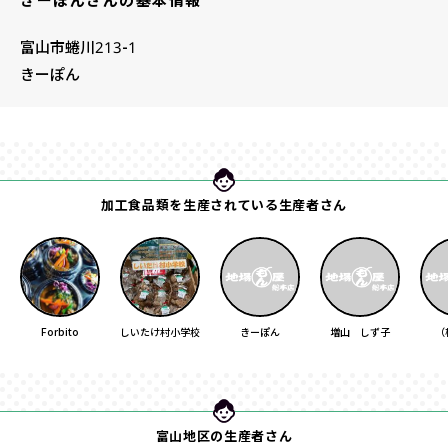
富山市蜷川213-1
きーぽん
加工食品類を生産されている生産者さん
Forbito
しいたけ村小学校
きーぽん
増山 しず子
（
富山地区の生産者さん