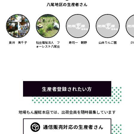
八尾地区の生産者さん
奥井 美千子
社会福祉法人 フ
寿司一 朝野
山本りんご園
さ
ォーレスト八尾会
生産者登録されたい方
地場もん屋総本店では、出荷会員を随時募集しています
通信販売対応の生産者さん