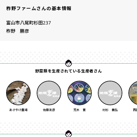
柞野ファームさんの基本情報
富山市八尾町杉田237
柞野 勝彦
野菜類を生産されている生産者さん
あさやけ農場
佐藤友彦
荒木 實
村杉 義弘
西