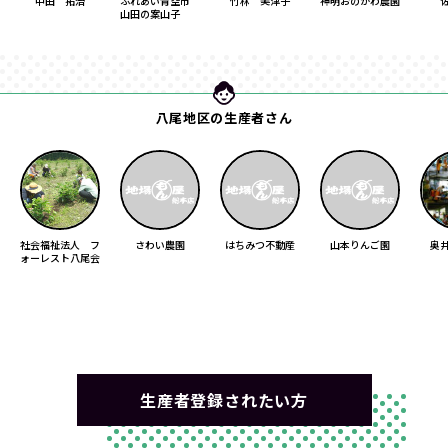
中田 拓治
ふれあい青空市
竹林 美津子
神明おのがわ農園
山田の案山子
八尾地区の生産者さん
社会福祉法人 フ
さわい農園
はちみつ不動産
山本りんご園
奥
ォーレスト八尾会
生産者登録されたい方