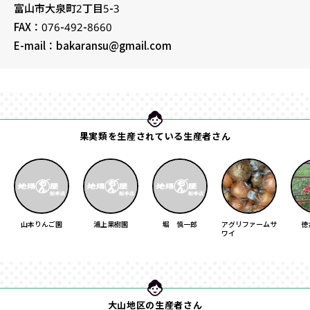
富山市大泉町2丁目5-3
FAX：076-492-8660
E-mail：bakaransu@gmail.com
果実類を生産されている生産者さん
山本りんご園
浦上果樹園
堀 慎一郎
アグリファームサ
徳
ワイ
大山地区の生産者さん