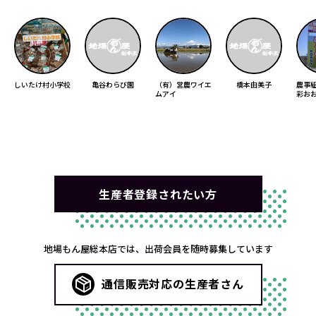
しいたけ村小学校
亀谷わらび園
（有）営農ワイエ
橋本由美子
農事
ムアイ
彩お
生産者登録されたい方
地場もん屋総本店では、出荷会員を随時募集しています
通信販売対応の生産者さん