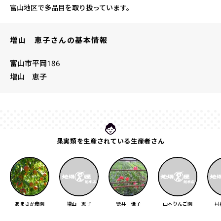
富山地区で多品目を取り扱っています。
増山 恵子さんの基本情報
富山市平岡186
増山 恵子
果実類を生産されている生産者さん
あまさか農園
増山 恵子
徳井 佳子
山本りんご園
村