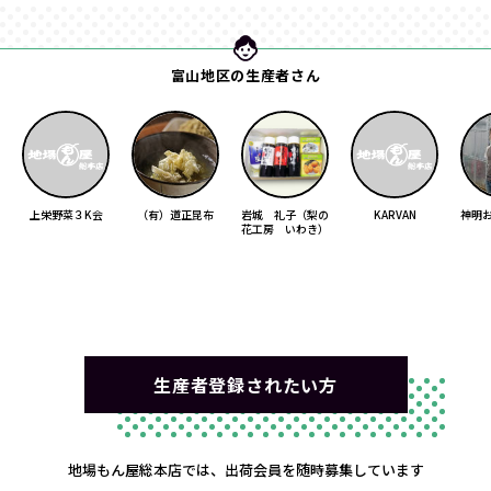
富山地区の生産者さん
上栄野菜３K会
（有）道正昆布
岩城 礼子（梨の
KARVAN
神明
花工房 いわき）
生産者登録されたい方
地場もん屋総本店では、出荷会員を随時募集しています