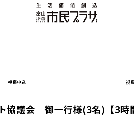
視
視察申込
ト協議会 御一行様(3名)【3時