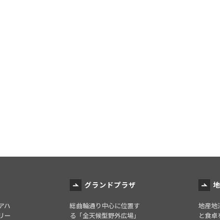
グランドプラザ
アハ
総曲輪通り中心に位置す
地産地
リー
る「全天候型野外広場」
と食卓