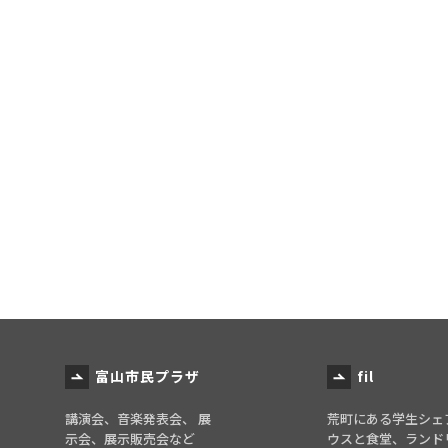
富山市民プラザ
fil
講演会、音楽発表会、 展
荒町にある学生シェ
示会、展示販売会など
ウスと食堂、ランド