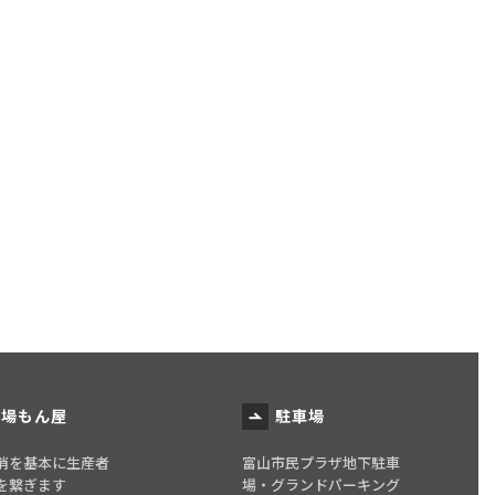
地場もん屋
駐車場
消を基本に生産者
富山市民プラザ地下駐車
を繋ぎます
場・グランドパーキング