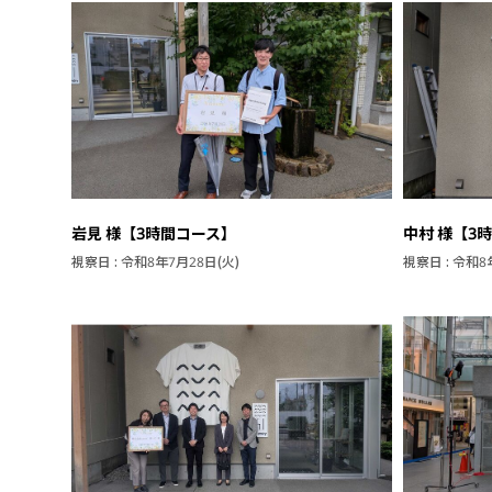
岩見 様【3時間コース】
中村 様【3
視察日 : 令和8年7月28日(火)
視察日 : 令和8