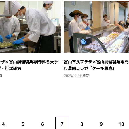
ザ×富山調理製菓専門学校 大手
富山市民プラザ×富山調理製菓専門
ボ・料理提供
町農園コラボ「ケーキ販売」
更新
2023.11.16 更新
4
5
6
7
8
9
10