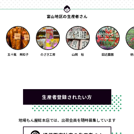
富山地区の生産者さん
五十嵐 美知子
のざき工房
山岡 裕
田近農園
徳
生産者登録されたい方
地場もん屋総本店では、出荷会員を随時募集しています