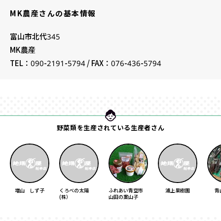
MK農産さんの基本情報
富山市北代345
MK農産
TEL：090-2191-5794 / FAX：076-436-5794
野菜類を生産されている生産者さん
増山 しず子
くろべの太陽
ふれあい青空市
浦上果樹園
青
(株）
山田の案山子