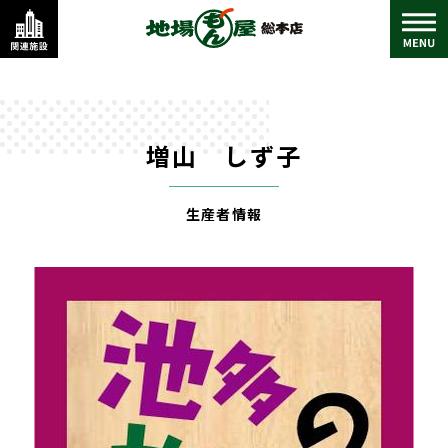
増山 しず子
生産者情報