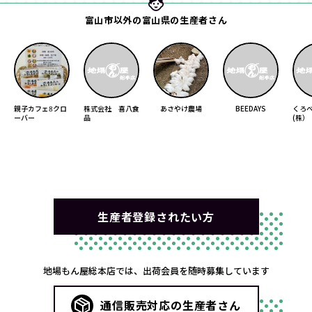
富山市以外の富山県の生産者さん
親子カフェ8クロ
株式会社 喜八食
あさやけ農場
BEEDAYS
くろ
ーバー
品
(株）
生産者登録されたい方
地場もん屋総本店では、出荷会員を随時募集しています
通信販売対応の生産者さん