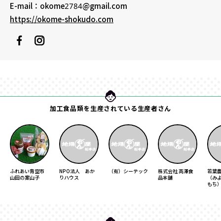
E-mail：okome2784@gmail.com
https://okome-shokudo.com
加工食品類を生産されている生産者さん
ふれあい青空市
NPO法人 あか
（有）シーテック
株式会社 高澤食
若葉
山田の案山子
りハウス
品本舗
（み
もち