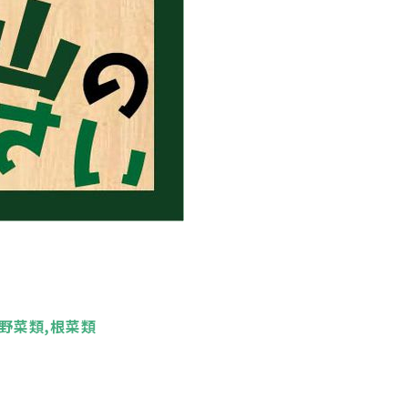
野菜類,根菜類