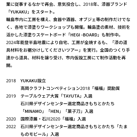
業に従事するなかで再会、意気投合し、2018年、漆器ブランド
「YUKAKU」をスタート。
輪島市内に工房を構え、食器や酒器、オブジェ等の制作だけでな
く、各地で漆塗りワークショップも開催。輪島塗の素材、技術を
活かした漆塗りスケートボード「HEGI -BOARD」も制作中。
2024年能登半島地震により自宅、工房が全焼するも、「漆の道
具材料をお裾分けしてくださいツアー」を実行。全国のつくり手
達から道具、材料を譲り受け、市内仮設工房にて制作活動を再
開。
2018
YUKAKU設立
高岡クラフトコンペティション2018「福福」奨励賞
2019
テーブルウェア大賞「TAYUTA」入選
石川県デザインセンター選定商品きもちとかたち
「MINAMO」「HEN」「菓子刀」入選
2020
国際漆展・石川2020「福福」入選
2022
石川県デザインセンター選定商品きもちとかたち「たま
ものモビール」入選