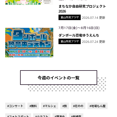
まちなか自由研究プロジェクト
2026
富山市民プラザ
2026.07.14 更新
7月17日(金)〜8月16日(日)
ダンボール恐竜ゆうえんち
富山市民プラザ
2026.07.24 更新
今週のイベントの一覧
#コンサート
#無料
#マルシェ
#旅
#花のの
#地場もん屋
#フォトスポット
#クラフト
#講演会
#柑橘祭