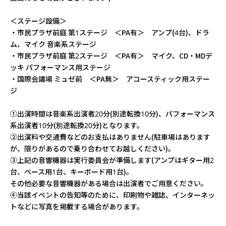
＜ステージ設備＞
・市民プラザ前庭 第1ステージ ＜PA有＞ アンプ(4台)、ドラ
ム、マイク 音楽系ステージ
・市民プラザ前庭 第2ステージ ＜PA有＞ マイク、CD・MDデ
ッキ パフォーマンス用ステージ
・国際会議場 ミュゼ前 ＜PA無＞ アコースティック用ステー
ジ
①出演時間は音楽系出演者20分(別途転換10分)、パフォーマンス
系出演者10分(別途転換20分)となります。
②出演料や交通費などのお支払はありません(駐車場はあります
が、限りがあるので乗り合わせてお越しください)。
③上記の音響機器は実行委員会が準備します(アンプはギター用2
台、ベース用1台、キーボード用1台)。
その他必要な音響機器がある場合は出演者でご用意ください。
④当該イベントの告知等のために、印刷物や雑誌、インターネッ
トなどに写真を掲載する場合があります。