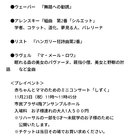
●ウェーバー 『舞踏への勧誘』
●アレンスキー『組曲 第2番「シルエット」
学者、コケット、道化、夢見る人、バレリーナ
●リスト 『ハンガリー狂詩曲第2番』
●ラヴェル 『マ・メール・ロワ』
眠れる森の美女のパヴァーヌ、親指小僧、美女と野獣の対
話 など全曲
＜プレイベント＞
赤ちゃんとママのためのミニコンサート「しずく」
11月23日（祝）11時～11時45分
市民プラザ4階アンサンブルホール
入場料 お子様連れの大人1人５００円
※リハーサルの一部を0才～未就学のお子様のために
公開いたします。
※チケットは当日その場でお買い求めください。