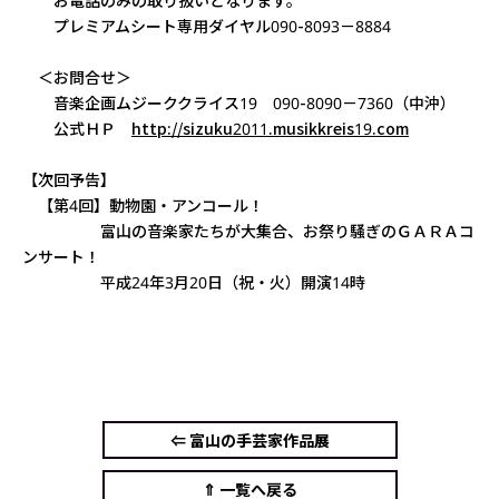
お電話のみの取り扱いとなります。
プレミアムシート専用ダイヤル090-8093－8884
＜お問合せ＞
音楽企画ムジーククライス19 090-8090－7360（中沖）
公式ＨＰ
http://sizuku2011.musikkreis19.com
【次回予告】
【第4回】動物園・アンコール！
富山の音楽家たちが大集合、お祭り騒ぎのＧＡＲＡコ
ンサート！
平成24年3月20日（祝・火）開演14時
⇐ 富山の手芸家作品展
⇑ 一覧へ戻る