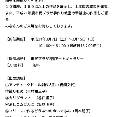
１０講座、１６０点以上の作品を展示し、１年間の成果を発表。
また、平成21年度市民プラザ手作り教室の新講座の作品もご紹
介。
みなさんのご来場をお待ちしております。
【開催期間】 平成21年3月7日（土）～3月15日（日）
10：00～18：00（最終日16：00終了）
【開催場所】 市民プラザ2階アートギャラリー
【入 場 料】 無料
【出展講座】
①アンティークドール創作人形（鵜飼文代）
②織りもの（吉村祐三子）
③カリグラフィー（谷口綾子）
④消しゴムはんこ（坂林明博）
⑤フリースで作るどうぶつのぬいぐるみ（岡本朋子）