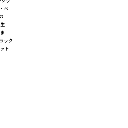
ージッ
・ベ
の
生
ま
ラック
ット