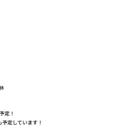
定休
催予定！
も予定しています！