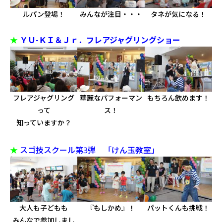
ルパン登場！
みんなが注目・・・
タネが気になる！
★
ＹＵ-ＫＩ＆Ｊｒ．フレアジャグリングショー
フレアジャグリング
華麗なパフォーマン
もちろん飲めます！
って
ス！
知っていますか？
★
スゴ技スクール第3弾 「けん玉教室」
大人も子どもも
『もしかめ』！
パットくんも挑戦！
みんなで参加しまし