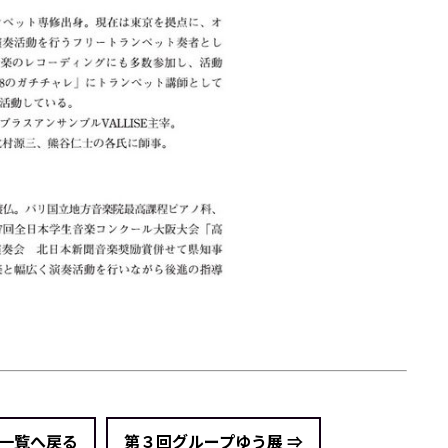
 一覧へ戻る
第３回グループゆう展 ⇒