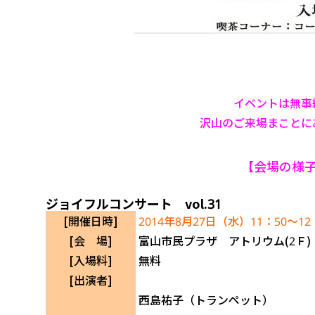
イベントは無事
沢山のご来場まことに
【会場の様
ジョイフルコンサート vol.31
[開催日時]
2014年8月27日（水）11：50～12
[会 場]
富山市民プラザ アトリウム(2Ｆ)
[入場料]
無料
[出演者]
西島祐子（トランペット）