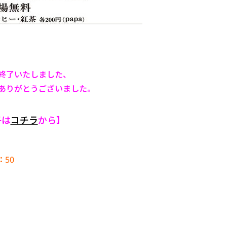
終了いたしました、
ありがとうございました。
子は
コチラ
から】
：50