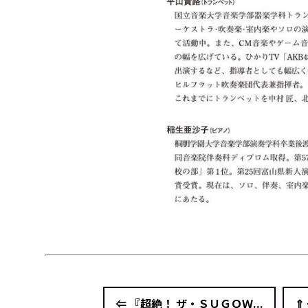
⇐ 『超絶！ ザ・ＳＵＧＯＷ...
⇑