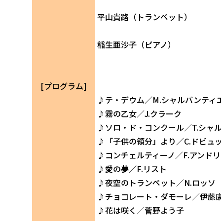
平山貴路（トランペット）
稲生亜沙子（ピアノ）
[プログラム]
♪テ・デウム／M.シャルバンティ
♪霧の乙女／J.クラーク
♪ソロ・ド・コンクール／T.シャ
♪「子供の領分」より／C.ドビュ
♪コンチェルティーノ／F.アンド
♪愛の夢／F.リスト
♪夜空のトランペット／N.ロッソ
♪チョコレート・ダモーレ／伊藤
♪花は咲く／菅野よう子