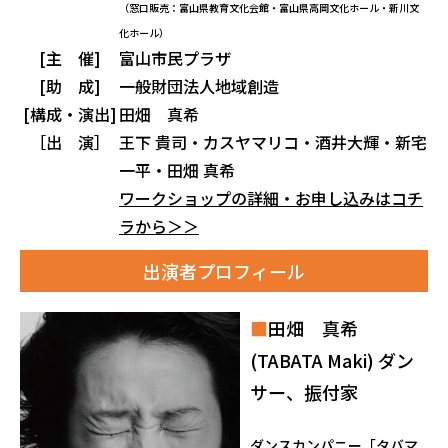
（窓口販売：富山県教育文化会館・富山県高岡文化ホール・新川文
化ホール）
[主 催]
富山市民プラザ
[助 成]
一般財団法人地域創造
[構成・演出]
田畑 真希
［出 演］
王下 貴司・カスヤマリコ・酒井大輝・新宅
一平・田畑 真希
ワークショップの詳細・お申し込みはコチ
ラから＞＞
出演者プロフィール
■
田畑 真希
(TABATA Maki) ダン
サー、振付家
ダンスカンパニー「タバマ