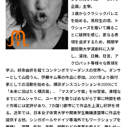
企画」主宰。
３歳からクラシックバレエ
を始める。高校生の頃、ト
ウシューズを履いて踊るこ
とに疑問を感じ、更なる表
現を追求するため、桐朋学
園短期大学演劇科に入学
し、演技、日舞、狂言、ア
クロバット等様々な表現を
学ぶ。紆余曲折を経てコンテンポラリーダンスの世界へ。ダンサ
ーとして山田うん、伊藤キム等の作品に参加。2007年より振付
家としての活動を始める。横浜ダンスコレクションＲ2009にて
「未来に羽ばたく横浜賞」、「マスダンサ賞」をＷ受賞。滑稽な
までにガムシャラに、ユーモアを散りばめながら丁寧に時間を紡
ぐ作風には定評があり、7カ国13都市にて作品を上演し好評を得
る。近年では、日本女子体育大学や関東学生舞踊連盟等に作品を
提供する他、シンガポールやドイツ等海外でもワークショップを
展開し、国籍、性別、年齢、経験などの差異を超えて、誰もが一