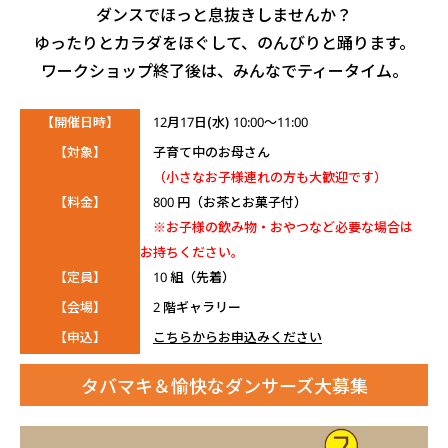
ダンスでほっと息抜きしませんか？
ゆったりとカラダをほぐして、のんびりと踊ります。
ワークショップ終了後は、みんなでティータイム。
【開催日時】
12月17日(水) 10:00～11:00
【対象】
子育て中のお母さん
（小さなお子様連れの方も大歓迎です）
【料金】
800 円（お茶とお菓子付）
※お子様の飲み物・おやつなど必要な場合は
お持ちください。
【定員】
10 組（先着）
【会場】
2 階ギャラリー
【申込】
こちらからお申込みください
タバマキ＆愉快なダンサーズ大募集