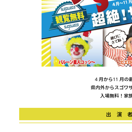
4 月から11 月
県内外からスゴワ
入場無料！家
出 演 