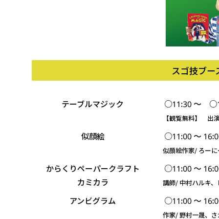
スゴ技ブー
テーブルマジック
○11:30 ～ ○12
【観覧無料】 出演/
似顔絵
○11:00 ～ 16
似顔絵作家/ ろーにー
からくりペーパークラフト
○11:00 ～ 16:0
カミカラ
講師/ 中村ハルキ、
アンビグラム
○11:00 ～ 16:0
作家/ 野村一晟、さ