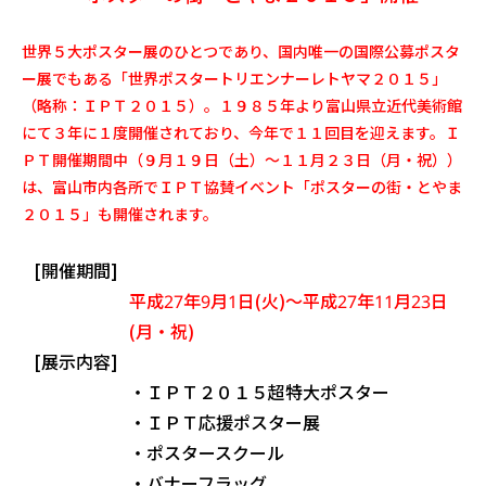
世界５大ポスター展のひとつであり、国内唯一の国際公募ポスタ
ー展でもある「世界ポスタートリエンナーレトヤマ２０１５」
（略称：ＩＰＴ２０１５）。１９８５年より富山県立近代美術館
にて３年に１度開催されており、今年で１１回目を迎えます。Ｉ
ＰＴ開催期間中（９月１９日（土）～１１月２３日（月・祝））
は、富山市内各所でＩＰＴ協賛イベント「ポスターの街・とやま
２０１５」も開催されます。
[開催期間]
平成27年9月1日(火)～平成27年11月23日
(月・祝)
[展示内容]
・ＩＰＴ２０１５超特大ポスター
・ＩＰＴ応援ポスター展
・ポスタースクール
・バナーフラッグ