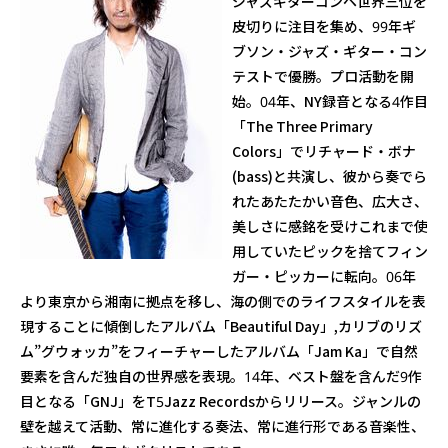
ジャズギターコンペ世界三位を
皮切りに注目を集め、99年ギ
ブソン・ジャズ・ギター・コン
テストで優勝。プロ活動を開
始。04年、NY録音となる4作目
「The Three Primary
Colors」でリチャード・ボナ
(bass)と共演し、彼から奏でら
れたあたたかい音色、広大さ、
美しさに感銘を受けこれまで使
用していたピックを捨てフィン
ガー・ピッカーに転向。06年
より東京から湘南に拠点を移し、海の側でのライフスタイルを表
現することに傾倒したアルバム「Beautiful Day」,カリブのリズ
ム”グウォッカ”をフィーチャーしたアルバム「Jam Ka」で自然
要素を含んだ独自の世界感を表現。14年、ベスト盤を含んだ9作
目となる「GNJ」をT5Jazz Recordsからリリース。ジャンルの
壁を越えて活動、常に進化する奏法、常に進行形である音楽性、