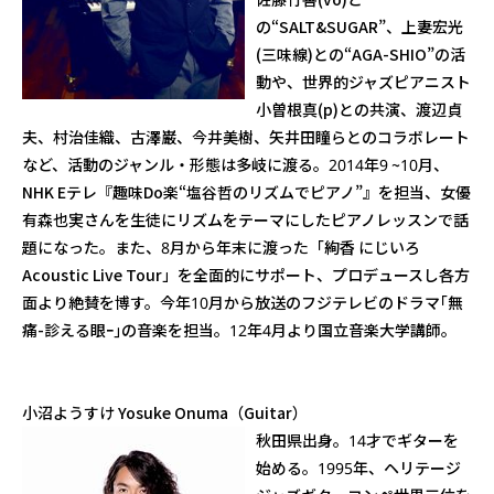
の“SALT&SUGAR”、上妻宏光
(三味線)との“AGA-SHIO”の活
動や、世界的ジャズピアニスト
小曽根真(p)との共演、渡辺貞
夫、村治佳織、古澤巌、今井美樹、矢井田瞳らとのコラボレート
など、活動のジャンル・形態は多岐に渡る。2014年9 ~10月、
NHK Eテレ『趣味Do楽“塩谷哲のリズムでピアノ”』を担当、女優
有森也実さんを生徒にリズムをテーマにしたピアノレッスンで話
題になった。また、8月から年末に渡った「絢香 にじいろ
Acoustic Live Tour」を全面的にサポート、プロデュースし各方
面より絶賛を博す。今年10月から放送のフジテレビのドラマ｢無
痛-診える眼ｰ｣の音楽を担当。12年4月より国立音楽大学講師。
小沼ようすけ Yosuke Onuma（Guitar）
秋田県出身。14才でギターを
始める。1995年、ヘリテージ