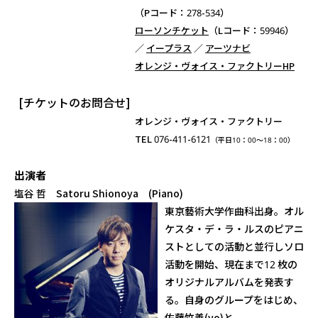
（Pコード：278-534）
ローソンチケット
（Lコード：59946）
／
イープラス
／
アーツナビ
オレンジ・ヴォイス・ファクトリーHP
[チケットのお問合せ]
オレンジ・ヴォイス・ファクトリー
TEL 076-411-6121
（平日10：00～18：00）
出演者
塩谷 哲 Satoru Shionoya (Piano)
東京藝術大学作曲科出身。オル
ケスタ・デ・ラ・ルスのピアニ
ストとしての活動と並行しソロ
活動を開始、現在まで12 枚の
オリジナルアルバムを発表す
る。自身のグループをはじめ、
佐藤竹善(vo)と