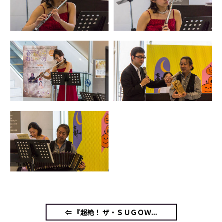
⇐ 『超絶！ ザ・ＳＵＧＯＷ...