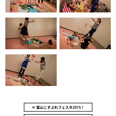
⇐ 富山こすぷれフェスタ2015！