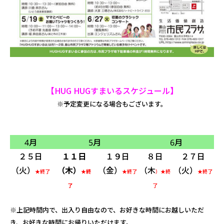
【HUG HUGすまいるスケジュール】
※予定変更になる場合もございます。
4月
5月
6月
２５日
１１日
１９日
８日
２７日
（火）
（木）
（金
）
（木
（火
）
★終了
★終
★終了
）★終
★終了
了
了
※上記時間内で、出入り自由なので、お好きな時間にお越しいただ
き、お好きな時間にお帰りいただけます。