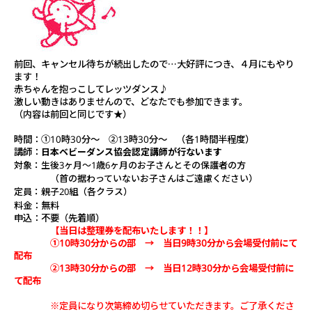
前回、キャンセル待ちが続出したので…大好評につき、４月にもやり
ます！
赤ちゃんを抱っこしてレッツダンス♪
激しい動きはありませんので、どなたでも参加できます。
（内容は前回と同じです★）
時間：①10時30分～ ②13時30分～ （各1時間半程度）
講師：
日本ベビーダンス協会認定講師が行ないます
対象：生後3ヶ月～1歳6ヶ月のお子さんとその保護者の方
（首の据わっていないお子さんはご遠慮ください）
定員：親子20組（各クラス）
料金：無料
申込：不要（先着順）
【当日は整理券を配布いたします！！】
①10時30分からの部 → 当日9時30分から会場受付前にて
配布
②13時30分からの部 → 当日12時30分から会場受付前に
て配布
※定員になり次第締め切らせていただきます。ご了承くださ