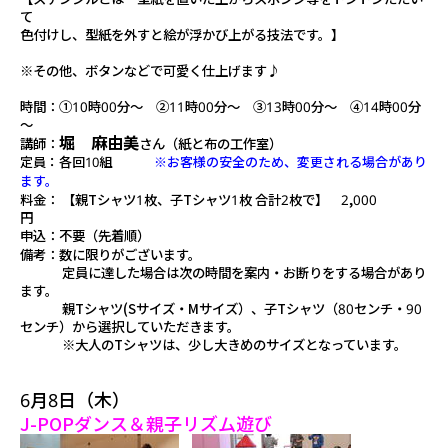
て
色付けし、型紙を外すと絵が浮かび上がる技法です。】
※その他、ボタンなどで可愛く仕上げます♪
時間：①10時00分～ ②11時00分～ ③13時00分～ ④14時00分
～
堀 麻由美
講師：
さん（紙と布の工作室）
定員：各回10組
※お客様の安全のため、変更される場合があり
ます。
料金： 【親Tシャツ1枚、子Tシャツ1枚 合計2枚で】 2,000
円
申込：不要（先着順）
備考：数に限りがございます。
定員に達した場合は次の時間を案内・お断りをする場合があり
ます。
親Tシャツ(Sサイズ・Mサイズ）、子Tシャツ（80センチ・90
センチ）から選択していただきます。
※大人のTシャツは、少し大きめのサイズとなっています。
6月8日（木）
J-POPダンス＆親子リズム遊び