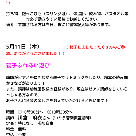
い
持ち物：抱っこひも（スリング可）、体温計、飲み物、バスタオル等
☆必ず動きやすい服装でお越しください。
備考：参加される方は当日、
検温と書類記入等があります。
5月11日（木）
※終了しました！たくさんのご参
加、ありがとうございました！！
親子ふれあい遊び
講師がピアノを弾きながら親子でリトミックをしたり、絵本の読み聞
かせなどがあります！
また、講師は幼稚園教諭の経験があり、現在はピアノ講師をしていら
っしゃる方なので、
お子さんに音楽の楽しさを
教えていただけると思います♪
時間：①10時30分～ ②13時30分～
川倉 麻衣
講師：
さん（いとう音楽教室講師）
定員：特になし 参加自由
料金：無料
申込：不要