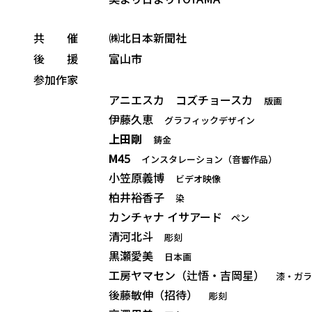
共 催
㈱北日本新聞社
後 援
富山市
参加作家
アニエスカ コズチョースカ
版画
伊藤久恵
グラフィックデザイン
上田剛
鋳金
M45
インスタレーション（音響作品）
小笠原義博
ビデオ映像
柏井裕香子
染
カンチャナ
イサアード
ペン
清河北斗
彫刻
黒瀬愛美
日本画
工房ヤマセン（辻悟・吉岡星）
漆・ガラ
後藤敏伸（招待）
彫刻