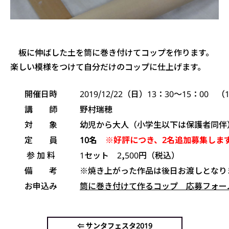
板に伸ばした土を筒に巻き付けてコップを作ります。
楽しい模様をつけて自分だけのコップに仕上げます。
開催日時
2019/12/22（日）13：30〜15：00 
講 師
野村瑞穂
対 象
幼児から大人（小学生以下は保護者同伴
定 員
10名
※好評につき、2名追加募集しま
参 加 料
1セット 2,500円（税込）
備 考
※焼き上がった作品は後日お渡しとなり
お申込み
筒に巻き付けて作るコップ 応募フォー
⇐ サンタフェスタ2019