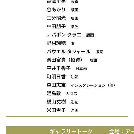
高澤里美
写真
谷あかり
版画
玉分昭光
版画
中田朋子
染色
ナパポン クラエ
版画
野村瑞穂
陶
パウエル タジャール
版画
濱田富貴（招待）
版画
平井千香子
日本画
町明日香
油彩
森田志宝
インスタレーション（漆）
湯島敦
ガラス
横山丈樹
彫刻
米田雪子
洋画
ギャラリートーク 会場：アー