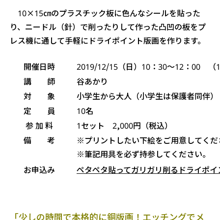
10×15㎝のプラスチック板に色んなシールを貼った
り、ニードル（針）で削ったりして作った凸凹の板をプ
レス機に通して手軽にドライポイント版画を作ります。
開催日時
2019/12/15（日）10：30〜12：00 
講 師
谷あかり
対 象
小学生から大人（小学生は保護者同伴）
定 員
10名
参 加 料
1セット 2,000円（税込）
備 考
※プリントしたい下絵をご用意してくだ
※筆記用具を必ず持参してください。
お申込み
ペタペタ貼ってガリガリ削るドライポイ
「少しの時間で本格的に銅版画！エッチングでメ