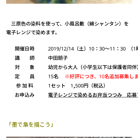
三原色の染料を使って、小風呂敷（綿シャンタン）を
電子レンジで染めます。
開催日時
2019/12/14（土）10：30〜11：30 （
講 師
中田朋子
対 象
幼児から大人（小学生以下は保護者同伴
定 員
15名
※好評につき、10名追加募集し
参 加 料
1セット 1,500円（税込）
お申込み
電子レンジで染めるお弁当つつみ 応募
「墨で梟を描こう」