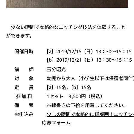
少ない時間で本格的なエッチング技法を体験すること
ができます。
開催日時
[a］2019/12/15（日）13：30〜15：1
[b］2019/12/21（日）13：30〜15：1
講 師
玉分昭光
対 象
幼児から大人（小学生以下は保護者同伴
定 員
[a］15名、[b］15名
参 加 料
1セット 3,500円（税込）
備 考
※線書きの下絵を用意してください。
お申込み
少しの時間で本格的に銅版画！エッチ
応募フォーム