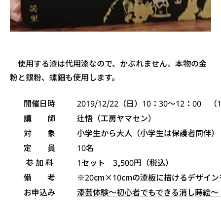
使用する漆は代用漆なので、かぶれません。本物の金
粉と銀粉、螺鈿も使用します。
開催日時
2019/12/22（日）10：30〜12：00 
講 師
辻悟（工房ヤマセン）
対 象
小学生から大人（小学生は保護者同伴）
定 員
10名
参 加 料
1セット 3,500円（税込）
備 考
※20cm×10cmの漆板に描けるデザイ
お申込み
漆芸体験～初心者でもできる消し蒔絵～