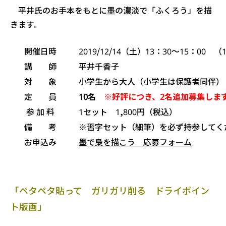
平井氏のお手本をもとに墨の濃淡で「ふくろう」を描
きます。
開催日時
2019/12/14（土）13：30〜15：00 
講 師
平井千香子
対 象
小学生から大人（小学生は保護者同伴）
定 員
10名
※好評につき、2名追加募集しま
参 加 料
1セット 1,800円（税込）
備 考
※習字セット（細筆）を必ず持参してく
お申込み
墨で梟を描こう 応募フォーム
「ペタペタ貼って ガリガリ削る ドライポイン
ト版画」