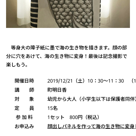
等身大の障子紙に墨で海の生き物を描きます。顔の部
分に穴をあけて、海の生き物に変身！最後は記念撮影で
楽しもう。
開催日時
2019/12/21（土）10：30〜11：30 
講 師
町明日香
対 象
幼児から大人（小学生以下は保護者同伴
定 員
15名
参 加 料
1セット 800円（税込）
お申込み
顔出しパネルを作って海の生き物に変身