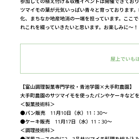
参加しての植え付け＆収穫イベントは開催できてお
ツマイモの葉が元気いっぱい青々と育っております。
化、まちなか地産地消の一端を担っています。ここで
れこれを綴っていきたいと思います。お楽しみに～！
屋上でいも
【富山調理製菓専門学校・青池学園×大手町農園】
大手町農園のサツマイモを使ったパンやケーキなど
＜製菓技術科＞
●パン販売 11月10日（水）11：30～
●ケーキ販売 11月17日（水）11：30～
＜調理技術科＞
●洋風コースの中に2、3品サツマイモ料理を組み込