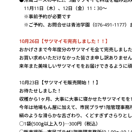
11月11日（木）、12日（金）11：30～
※事前予約が必要です
※ご予約、お問合せは青池学園（076-491-1177）
10月26日【サツマイモ完売しました！！】
おかげさまで今年度分のサツマイモ全て完売しまし
お買い求めいただけなかった皆さま申し訳ありませ
来年また美味しいサツマイモをお届けできるように
10月23日【サツマイモ販売開始！！】
お待たせしました！
収穫から1ヶ月、大事に大事に寝かせたサツマイモを1
今年は地場もん屋に加えて、市民プラザ1階管理事務
絹のような滑らかな舌ざわり、くどすぎずさらりとし
○1袋(500g以上入り)…300円（税込）
○販売場所…
市民プラザ1階管理事務所(9：00～19：0