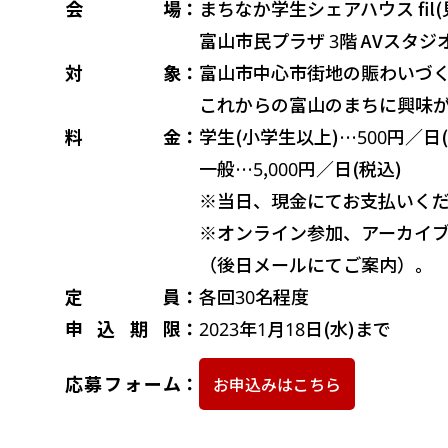
会場
：
まちなか学生シェアハウス fil
富山市民プラザ 3階 AVスタジ
対象
：
富山市中心市街地の賑わいづ
これからの富山のまちに興味
料金
：
学生(小学生以上)…500円／日(
一般…5,000円／日(税込)
※当日、現金にてお支払いく
※オンライン参加、アーカイ
（後日メールにてご案内）。
定員
：
各回30名程度
申込期限
：
2023年1月18日(水)まで
応募フォーム
：
お申込みはこちら