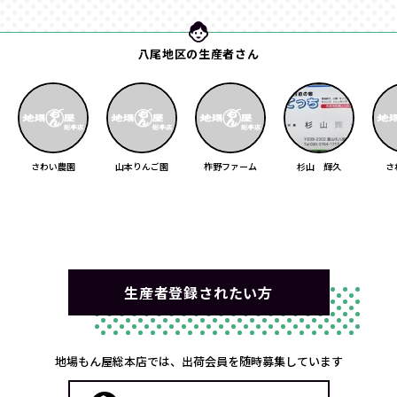
八尾地区の生産者さん
さわい農園
山本りんご園
柞野ファーム
杉山 輝久
さ
生産者登録されたい方
地場もん屋総本店では、出荷会員を随時募集しています