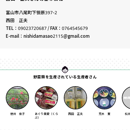
富山市八尾町下笹原397-2
西田 正夫
TEL：09023720687 / FAX：0764545679
E-mail：nishidamasao2115@gmail.com
野菜類を生産されている生産者さん
徳井 佳子
あぐり果愛（くら
西田 正夫
荒木 實
松
ぶ）