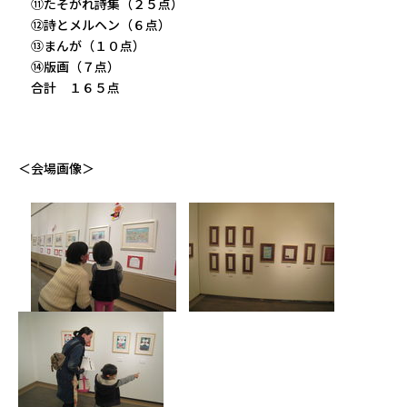
⑪たそがれ詩集（２５点）
⑫詩とメルヘン（６点）
⑬まんが（１０点）
⑭版画（７点）
合計 １６５点
＜会場画像＞