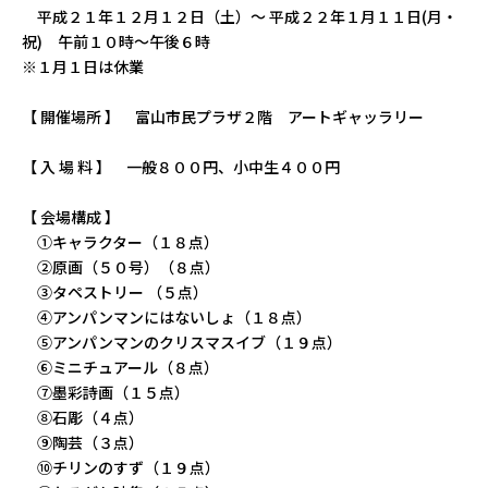
平成２１年１２月１２日（土）～ 平成２２年１月１１日(月・
祝) 午前１０時～午後６時
※１月１日は休業
【 開催場所 】 富山市民プラザ２階 アートギャッラリー
【 入 場 料 】 一般８００円、小中生４００円
【 会場構成 】
①キャラクター（１８点）
②原画（５０号）（８点）
③タペストリー （５点）
④アンパンマンにはないしょ（１８点）
⑤アンパンマンのクリスマスイブ（１９点）
⑥ミニチュアール（８点）
⑦墨彩詩画（１５点）
⑧石彫（４点）
⑨陶芸（３点）
⑩チリンのすず（１９点）