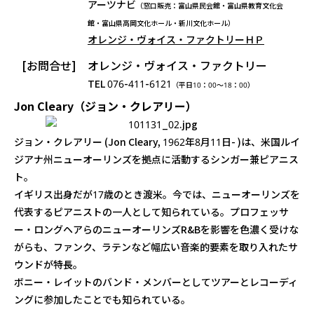
アーツナビ
（窓口販売：富山県民会館・富山県教育文化会
館・富山県高岡文化ホール・新川文化ホール）
オレンジ・ヴォイス・ファクトリーＨＰ
[お問合せ]
オレンジ・ヴォイス・ファクトリー
TEL 076-411-6121
（平日10：00～18：00）
Jon Cleary（ジョン・クレアリー）
ジョン・クレアリー (Jon Cleary, 1962年8月11日- )は、米国ルイ
ジアナ州ニューオーリンズを拠点に活動するシンガー兼ピアニス
ト。
イギリス出身だが17歳のとき渡米。今では、ニューオーリンズを
代表するピアニストの一人として知られている。プロフェッサ
ー・ロングヘアらのニューオーリンズR&Bを影響を色濃く受けな
がらも、ファンク、ラテンなど幅広い音楽的要素を取り入れたサ
ウンドが特長。
ボニー・レイットのバンド・メンバーとしてツアーとレコーディ
ングに参加したことでも知られている。