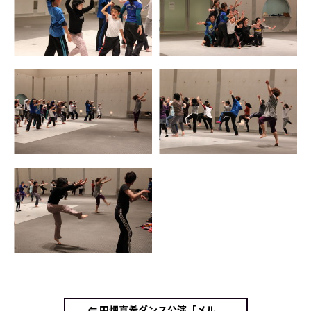
⇐ 田畑真希ダンス公演「メル...