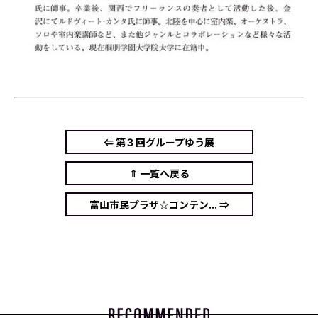
⇐ 第３回グループゆう展
⇑ 一覧へ戻る
富山市民プラザ☆コンテン... ⇒