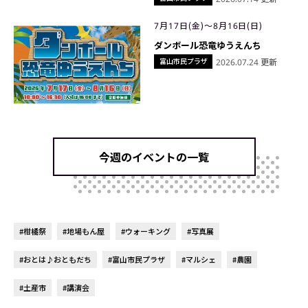
7月17日(金)〜8月16日(日)
ダンボール恐竜ゆうえんち
富山市民プラザ
2026.07.24 更新
今週のイベントの一覧
#柑橘祭
#地場もん屋
#ウォーキング
#写真展
#おとは♪おともだち
#富山市民プラザ
#マルシェ
#農園
#土産市
#講演会