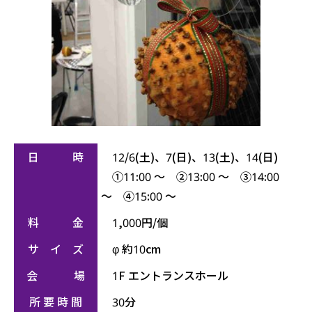
日 時
12/6(土)、7(日)、13(土)、14(日)
①11:00 ～ ②13:00 ～ ③14:00
～ ④15:00 ～
料 金
1,000円/個
サ イ ズ
φ 約10cm
会 場
1F エントランスホール
所 要 時 間
30分