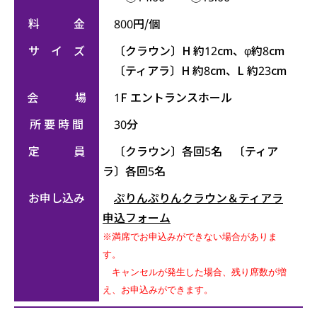
料 金
800円/個
サ イ ズ
〔クラウン〕H 約12cm、φ約8cm
〔ティアラ〕H 約8cm、L 約23cm
会 場
1F エントランスホール
所 要 時 間
30分
定 員
〔クラウン〕各回5名 〔ティア
ラ〕各回5名
お申し込み
ぷりんぷりんクラウン＆ティアラ
申込フォーム
※満席でお申込みができない場合がありま
す。
キャンセルが発生した場合、残り席数が増
え、お申込みができます。