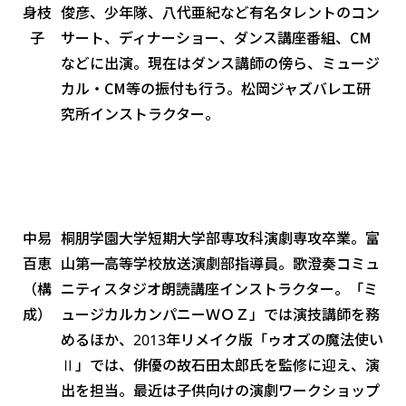
身枝
俊彦、少年隊、八代亜紀など有名タレントのコン
子
サート、ディナーショー、ダンス講座番組、CM
などに出演。現在はダンス講師の傍ら、ミュージ
カル・CM等の振付も行う。松岡ジャズバレエ研
究所インストラクター。
中易
桐朋学園大学短期大学部専攻科演劇専攻卒業。富
百恵
山第一高等学校放送演劇部指導員。歌澄奏コミュ
（構
ニティスタジオ朗読講座インストラクター。「ミ
成）
ュージカルカンパニーＷＯＺ」では演技講師を務
めるほか、2013年リメイク版「ゥオズの魔法使い
Ⅱ」では、俳優の故石田太郎氏を監修に迎え、演
出を担当。最近は子供向けの演劇ワークショップ