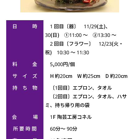
日 時
1 回目〔器〕 11/29(土)、
30(日) ①11:00 ～ ②13:30 ～
2 回目〔フラワー〕 12/23(火・
祝) 10:30 ～ 11:30
料 金
5,000円/個
サ イ ズ
H 約20cm W 約25cm D 約20cm
持 ち 物
〔1回目〕エプロン、タオル
〔2回目〕
エプロン、タオル、ハサ
ミ、持ち帰り用の袋
会 場
1F 陶芸工房コネル
所 要 時 間
60分～ 90分