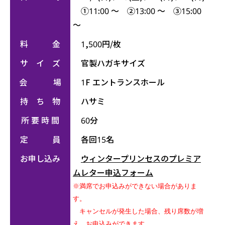
①11:00 ～ ②13:00 ～ ③15:00
～
料 金
1,500円/枚
サ イ ズ
官製ハガキサイズ
会 場
1F エントランスホール
持 ち 物
ハサミ
所 要 時 間
60分
定 員
各回15名
お申し込み
ウィンタープリンセスのプレミア
ムレター申込フォーム
※満席でお申込みができない場合がありま
す。
キャンセルが発生した場合、残り席数が増
え、お申込みができます。