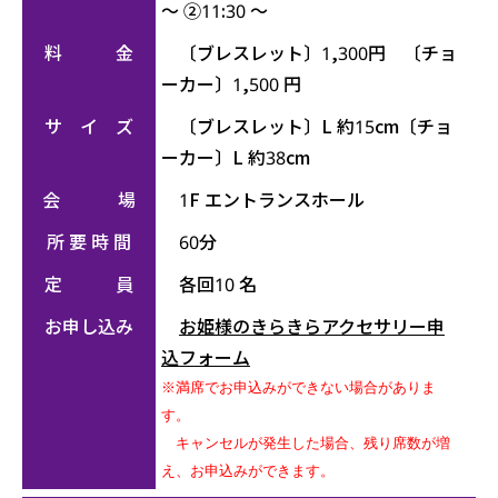
～ ②11:30 ～
料 金
〔ブレスレット〕1,300円 〔チョ
ーカー〕1,500 円
サ イ ズ
〔ブレスレット〕L 約15cm〔チョ
ーカー〕L 約38cm
会 場
1F エントランスホール
所 要 時 間
60分
定 員
各回10 名
お申し込み
お姫様のきらきらアクセサリー申
込フォーム
※満席でお申込みができない場合がありま
す。
キャンセルが発生した場合、残り席数が増
え、お申込みができます。