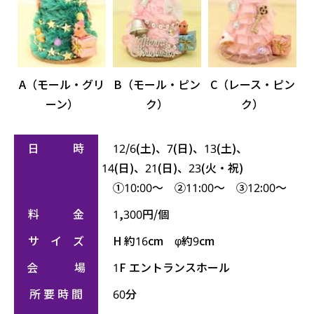
A（モール・グリ
B（モール・ピン
C（レース・ピン
ーン）
ク）
ク）
日 時
12/6(土)、7(日)、13(土)、
14(日)、21(日)、23(火・祝)
①10:00～ ②11:00～ ③12:00～
料 金
1,300円/個
サ イ ズ
H 約16cm φ約9cm
会 場
1F エントランスホール
所 要 時 間
60分