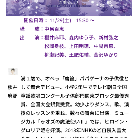
開催日時： 11/29(土) 15:30 ～
構 成：中易百恵
出 演：櫻井麻耶、森内ゆう子、新村弘之
松岡身枝、上田明徳、中易百恵、
柳瀬紀美、土肥佑輔、金沢ゆかり
満１歳で、オペラ「魔笛」パパゲーナの子供役と
して舞台デビュー。小学2年生でテレビ朝日全国
櫻井
童謡歌唱コンクール子供部門関東ブロック最優秀
麻那
賞、全国大会銀賞受賞。幼少よりダンス、歌、演
技のレッスンを重ね、数々の舞台に出演。ミュー
ジカル「ゥオズの魔法使いⅡ」では、ヒロイン・
グロリア姫を好演。2013年NHKのど自慢入善大