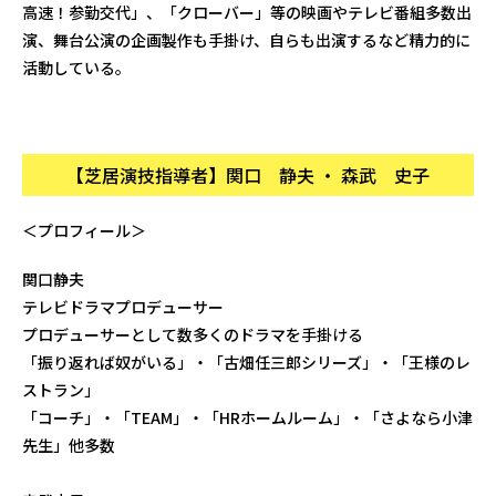
高速！参勤交代」、「クローバー」等の映画やテレビ番組多数出
演、舞台公演の企画製作も手掛け、自らも出演するなど精力的に
活動している。
【芝居演技指導者】関口 静夫 ・ 森武 史子
＜プロフィール＞
関口静夫
テレビドラマプロデューサー
プロデューサーとして数多くのドラマを手掛ける
「振り返れば奴がいる」・「古畑任三郎シリーズ」・「王様のレ
ストラン」
「コーチ」・「TEAM」・「HRホームルーム」・「さよなら小津
先生」他多数