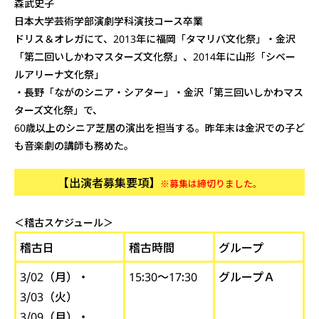
森武史子
日本大学芸術学部演劇学科演技コース卒業
ドリス＆オレガにて、2013年に福岡「タマリバ文化祭」・金沢
「第二回いしかわマスターズ文化祭」、2014年に山形「シベー
ルアリーナ文化祭」
・長野「ながのシニア・シアター」・金沢「第三回いしかわマス
ターズ文化祭」で、
60歳以上のシニア芝居の演出を担当する。昨年末は金沢での子ど
も音楽劇の講師も務めた。
【出演者募集要項】
※募集は締切りました。
＜稽古スケジュール＞
稽古日
稽古時間
グループ
3/02（月）・
15:30～17:30
グループＡ
3/03（火）
3/09（月）・