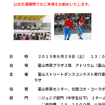
公共交通機関でのご来場をお勧めいたします。
日 時
２０１５年８月２９日（土） １３：
会 場
富山市民プラザ２階 アトリウム（富山市
主 催
富山ストリートダンスコンテスト実行
ラザ
協 賛
富山育英センター、北陸コカ・コーラボ
部 門
◇ジュニア部門（中学生以下)
１チー
□参加費 １人 １０００円 ※当日