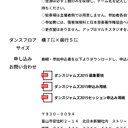
◇音源は必ず１曲のみを収録し、チーム名を記入し
持ちください。
◇駐車場は主催者側では用意しません。参加者各自
◇参加費には、傷害保険料と日本音楽著作権協会へ
◇更衣室はありません。アップはマルチスタジオを
ダンスフロア
横７㍍×奥行５㍍
サイズ
申し込み
要綱・参加申込書を以下よりダウンロードし、申込
お問い合わせ
ダンスジャムズ2015 募集要項
ダンスジャムズ2015申込み用紙
ダンスジャムズ2015セッション申込み用紙
〒９３０－００９４
富山市安住町２－１４ 北日本新聞社内 ストリー