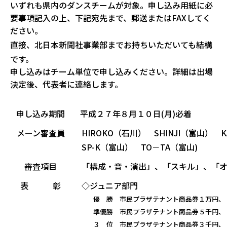
いずれも県内のダンスチームが対象。申し込み用紙に必
要事項記入の上、下記宛先まで、郵送またはFAXしてく
ださい。
直接、北日本新聞社事業部までお持ちいただいても結構
です。
申し込みはチーム単位で申し込みください。詳細は出場
決定後、代表者に連絡します。
申し込み期間
平成２７年８月１０日(月)必着
メーン審査員
HIROKO（石川） SHINJI（富山） 
SP-K（富山） TO－TA（富山
)
審査項目
「構成・音・演出」、「スキル」、「オ
表 彰
◇ジュニア部門
優 勝 市民プラザテナント商品券１万円、ト
準優勝 市民プラザテナント商品券５千円、ト
３ 位 市民プラザテナント商品券３千円、