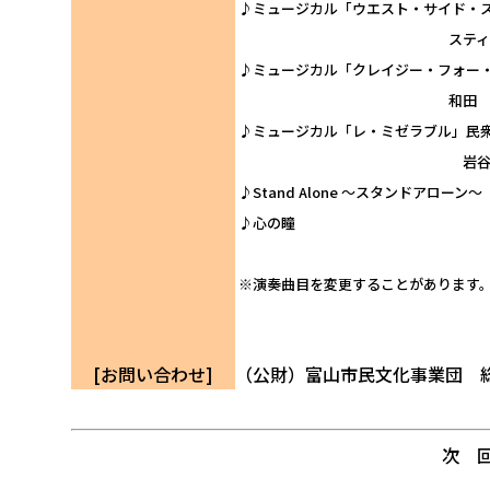
♪ミュージカル「ウエスト・サイド・スト
スティーブン・ソンドハ
♪ミュージカル「クレイジー・フォー・ユー」
和田 誠、高橋由美子 
♪ミュージカル「レ・ミゼラブル」民
岩谷時子 訳詞/クロー
♪Stand Alone ～
♪心の瞳 荒木
※演奏曲目を変更することがあります
[お問い合わせ]
（公財）富山市民文化事業団 総務企
次 