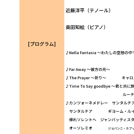
近藤洋平（テノール）
奥田知絵（ピアノ）
[プログラム]
♪Nella Fantasia ～わたしの空
キアーラ・フェラ
♪Far Away ～彼方の
♪The Prayer ～祈り～ キャ
♪Time To Say goodbye ～君と共
ルーチョ・クワラントッ
♪カンツォーネメドレー サンタルチ
サンタルチア ギヨーム・ルイ・コ
帰れソレントへ ジャンバッティスタ
オーソレミオ
ジョバンニ・カブ