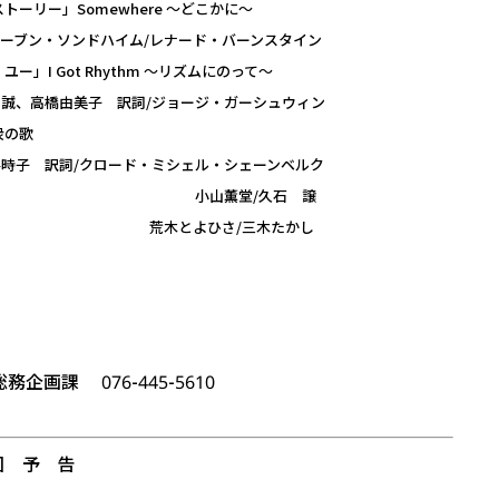
ーリー」Somewhere ～どこかに～
イム/レナード・バーンスタイン
I Got Rhythm ～リズムにのって～
訳詞/ジョージ・ガーシュウィン
衆の歌
ド・ミシェル・シェーンベルク
スタンドアローン～ 小山薫堂/久石 譲
とよひさ/三木たかし
。
画課 076-445-5610
回 予 告