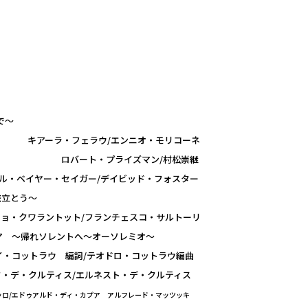
想の中で～
ウ/エンニオ・モリコーネ
光～ ロバート・プライズマン/村松崇継
ロル・ベイヤー・セイガー/デイビッド・フォスター
に旅立とう～
ト/フランチェスコ・サルトーリ
ア ～帰れソレントへ～オーソレミオ～
ットラウ 編詞/テオドロ・コットラウ編曲
・デ・クルティス/エルネスト・デ・クルティス
ッロ/エドゥアルド・ディ・カプア アルフレード・マッツッキ