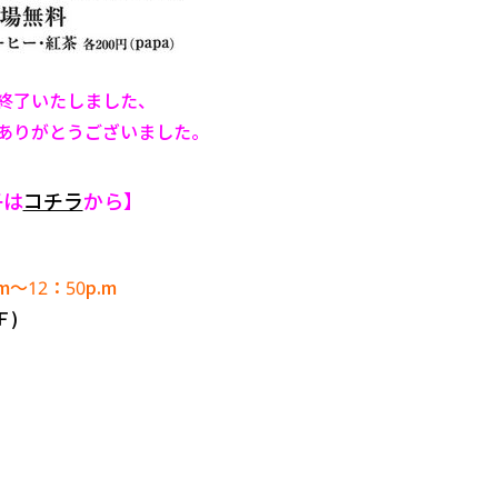
終了いたしました、
ありがとうございました。
子は
コチラ
から】
m～12：50p.m
Ｆ)