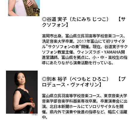
◎谷道 実子（たにみち じつこ） 【サ
クソフォン】
高岡市出身。富山県立呉羽高等学校音楽コース、
洗足音楽大学卒業。2017年富山にて初リサイタ
ル”サクソフォンの奏”開催。現在、谷道実子サク
ソフォン教室主催、ウィンズラボ・YAMAHA開
進堂講師。富山県を拠点に、小・中・高校生の指
導にあたりながら演奏活動を行っている。
◎別本 裕子（べつもと ひろこ） 【プ
ロデュース・ヴァイオリン】
富山県立呉羽高等学校音楽コース、東京音楽大学
音楽学部音楽学科器楽専攻卒業。卒業演奏会に出
演。北日本新聞ホールにてソロリサイタルを開
催。県内外で演奏や後進の指導など、幅広く活躍
中。