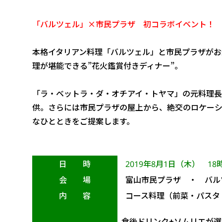
「バルツェル」×市民プラザ 初コラボイベント！
本格イタリアン料理「バルツェル」と市民プラザがお
理が堪能できる”花火鑑賞付きディナー”。
「ラ・ベットラ・ダ・オチアイ・トヤマ」の元料理長
供。さらには市民プラザの屋上から、絶交のロケー
なひとときをご提案します。
日 時
2019年8月1日（木） 18時
会 場
富山市民プラザ ・ バル
内 容
コース料理（前菜・パスタ・
食後ドリンク+ソムリエが選