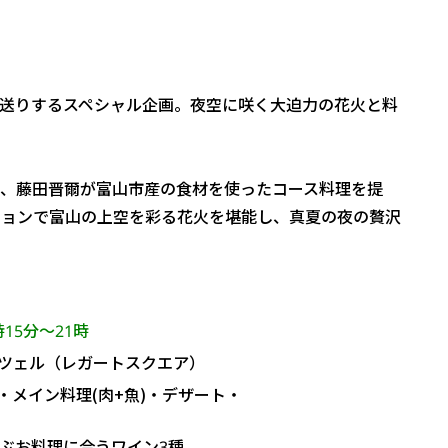
送りするスペシャル企画。夜空に咲く大迫力の花火と料
、藤田晋爾が富山市産の食材を使ったコース料理を提
ションで富山の上空を彩る花火を堪能し、真夏の夜の贅沢
15分～21時
ツェル（レガートスクエア）
メイン料理(肉+魚)
・デザート・
ぶお料理に合うワイン3種