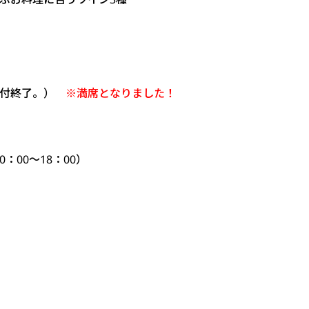
）
受付終了。）
※満席となりました！
10：00～18：00）