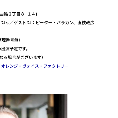
曲輪２丁目８−１４)
Peter!」DJｓ／ゲストDJ：ピーター・バラカン、直枝政広
整理番号無）
の出演予定です。
なる場合がございます）
、
オレンジ・ヴォイス・ファクトリー