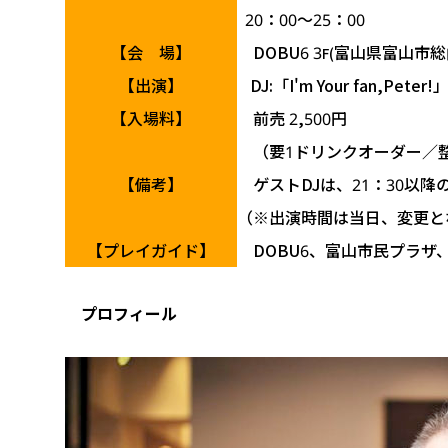
20：00～25：00
【会 場】
DOBU6 3
富山県富山市総
F(
【出演】
DJ:「I'm Your fan,
【入場料】
前売 2,500円
（要1ドリンクオーダー／
【備考】
ゲストDJは、21：30以降
（※出演時間は当日、変更と
【プレイガイド】
DOBU6、富山市民プラザ
プロフィール