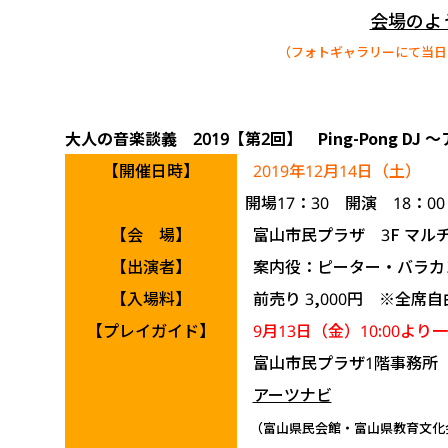
会場のよ
（フォトギャラリーにて当日
大人の音楽談義 2019【第2回】 Ping-Pong D
【開催日時】
2019年12月14日（土）
開場
17
：
30
開演
18
：
00
【会 場】
富山市民プラザ 3F マル
【出演者】
案内役：ピーター・バラカン
【入場料】
前売り 3,000円 ※全席自
【プレイガイド】
9月13日（金）10:00よ
富山市民プラザ1階事務所
アーツナビ
（富山県民会館・富山県教育文化