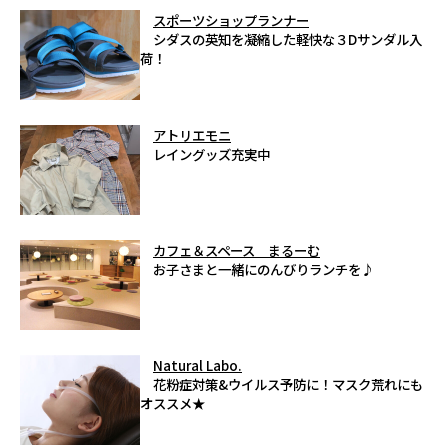
スポーツショップランナー
シダスの英知を凝縮した軽快な３Dサンダル入
荷！
アトリエモニ
レイングッズ充実中
カフェ＆スペース まるーむ
お子さまと一緒にのんびりランチを♪
Natural Labo.
花粉症対策&ウイルス予防に！マスク荒れにも
オススメ★