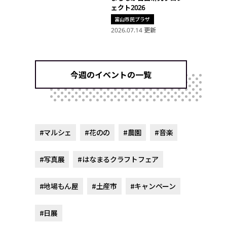
ェクト2026
富山市民プラザ
2026.07.14 更新
今週のイベントの一覧
#マルシェ
#花のの
#農園
#音楽
#写真展
#はなまるクラフトフェア
#地場もん屋
#土産市
#キャンペーン
#日展